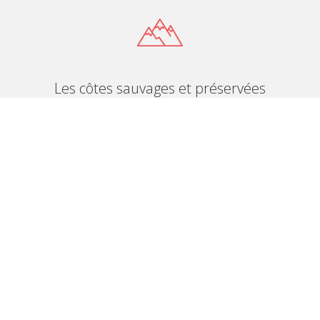
Les côtes sauvages et préservées
Loin des foules, ces littoraux accessibles via des
sentiers escarpés abritent une faune et une flore
endémiques.
Les atolls coralliens et lagons
Formations géologiques uniques, ces barrières de